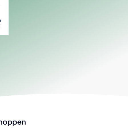
Zukunftschancen
eindezeitung
rdnungen
aben & Gebühren
enauer Gutschein
nungsabschluss,
nschlag &
arungseinschau
choppen