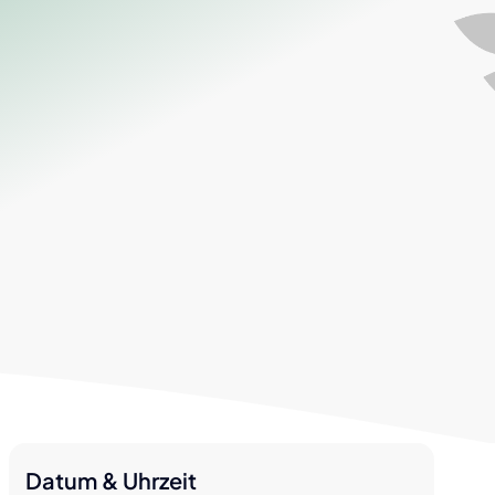
Reisepass, Personalausweis &
ID-Austria
Essen auf Räder
Fundamt
Zustellung digital
NÖ Hundehaltegesetz
NÖ Atlas
NÖ Bauordnung
Datum & Uhrzeit