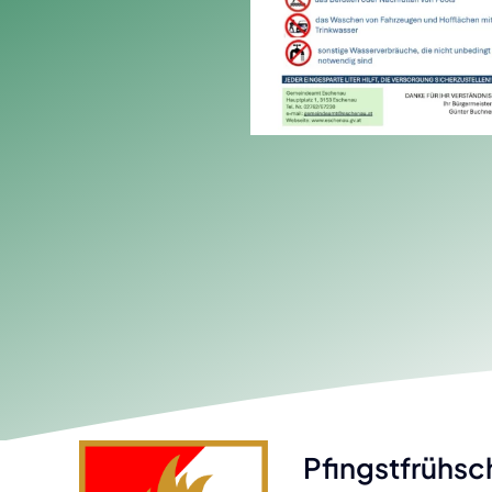
Obstbau
Gem
Ehrenringträger
Zukunftschancen
Vero
Hausnamen in Eschenau
Gewerbebetriebe
Abg
Topothek
Esch
Filmchronisten
Rech
Eschenauer Chroniken
Vora
Geb
Pfingstfrühs