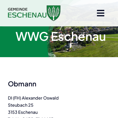
Skip
to
Togg
Togg
content
Navi
Navi
Gemeinde
Gemeinde
WWG Eschenau
Veranstaltungen
Veranstaltungen
Landwirtschaft
Landwirtschaft
Obmann
Tourismus & Wirtschaft
Tourismus & Wirtschaft
DI (FH) Alexander Oswald
Steubach 25
3153 Eschenau
Bürgerservice
Bürgerservice