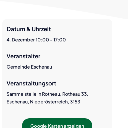
Reisepass, Personalausweis &
ID-Austria
Essen auf Räder
Fundamt
Datum & Uhrzeit
Zustellung digital
4. Dezember 10:00 - 17:00
NÖ Hundehaltegesetz
NÖ Atlas
Veranstalter
NÖ Bauordnung
Gemeinde Eschenau
Veranstaltungsort
Sammelstelle in Rotheau, Rotheau 33,
Eschenau, Niederösterreich, 3153
Google Karten anzeigen