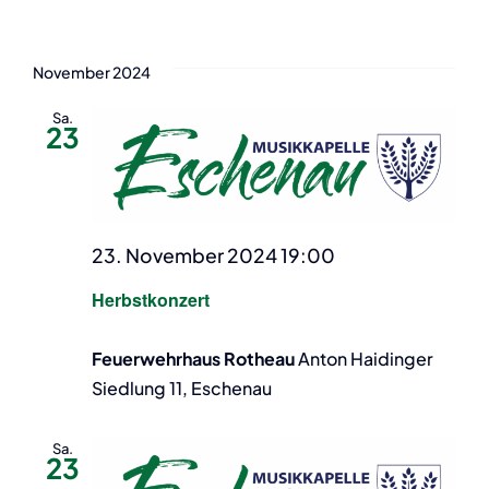
Datum
wählen.
und
November 2024
Ansichten,
Sa.
23
Navigation
23. November 2024 19:00
Herbstkonzert
Feuerwehrhaus Rotheau
Anton Haidinger
Siedlung 11, Eschenau
Sa.
23