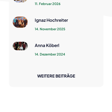
11. Februar 2026
Reisepass, Personalausweis &
ID-Austria
Essen auf Räder
Ignaz Hochreiter
Fundamt
14. November 2025
Zustellung digital
NÖ Hundehaltegesetz
Anna Köberl
NÖ Atlas
NÖ Bauordnung
14. Dezember 2024
WEITERE BEITRÄGE