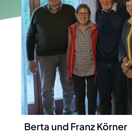
Obstbau
Gem
Ehrenringträger
Zukunftschancen
Vero
Hausnamen in Eschenau
Gewerbebetriebe
Abg
Topothek
Esch
Filmchronisten
Rech
Eschenauer Chroniken
Vora
Geb
Berta und Franz Körner