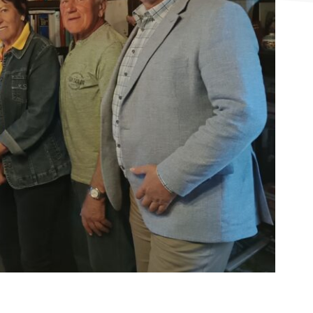
Zukunftschancen
eindezeitung
rdnungen
aben & Gebühren
enauer Gutschein
nungsabschluss,
nschlag &
arungseinschau