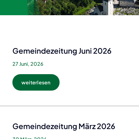
Zukunftschancen
eindezeitung
rdnungen
aben & Gebühren
enauer Gutschein
nungsabschluss,
nschlag &
Gemeindezeitung Juni 2026
arungseinschau
27 Juni, 2026
weiterlesen
Gemeindezeitung März 2026