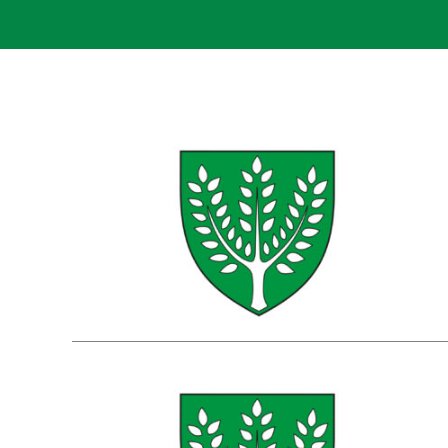
Obstbau
Gem
Ehrenringträger
Zukunftschancen
Vero
Hausnamen in Eschenau
Gewerbebetriebe
Abg
Topothek
Esch
Filmchronisten
Rech
Eschenauer Chroniken
Vora
Geb