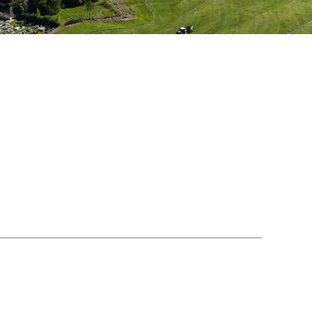
Reisepass, Personalausweis &
ID-Austria
Essen auf Räder
Fundamt
Zustellung digital
NÖ Hundehaltegesetz
NÖ Atlas
NÖ Bauordnung