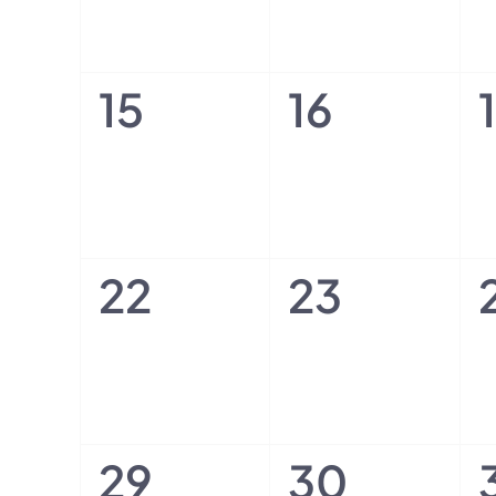
0
0
15
16
Veranstaltungen,
Veransta
0
0
22
23
Veranstaltungen,
Veransta
0
0
29
30